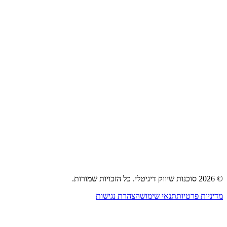
053-322-1233
קידום אתרים (SEO)
פרסום בגוגל אדס
פרסום ברשתות חברתיות
בניית משפכי מכירות
פרסום נייטיב וטאבולה
אסטרטגיית שיווק
בית
אודות
שירותים
תיק עבודות
בלוג
צור קשר
©
2026
סוכנות שיווק דיגיטלי
.
כל הזכויות שמורות.
מדיניות פרטיות
תנאי שימוש
הצהרת נגישות