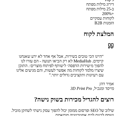
דירוג מילות מפתח
ב-25 מילות מפתח
+200%
לקוחות עסקיים
הזמנות B2B
המלצת לקוח
“
היינו הכי טובים בשירות, אבל אף אחד לא ידע שאנחנו
קיימים. MediaHub לא רק הביאו תנועה - הם עזרו לנו
להפוך מ׳שירות הדפסה׳ ל׳שותף לפיתוח מוצרים׳. התוכן
שיצרו מלמד לקוחות מה אפשר לעשות, והם מגיעים אלינו
עם רעיונות ותקציבים גדולים יותר.
”
אמיר דהן
מייסד ומנכ״ל
,
3D Print Pro
רוצים להגדיל מכירות בשוק נישה?
שילוב של SEO ופרסום ממומן יכול להפוך עסק נישתי לשחקן מוביל.
נשמח לבנות לכם אסטרטגיה מותאמת.