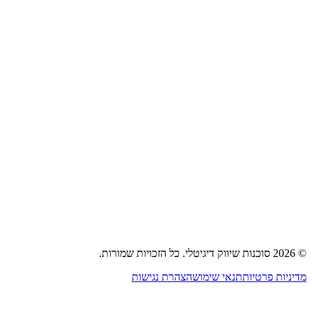
053-322-1233
קידום אתרים (SEO)
פרסום בגוגל אדס
פרסום ברשתות חברתיות
בניית משפכי מכירות
פרסום נייטיב וטאבולה
אסטרטגיית שיווק
בית
אודות
שירותים
תיק עבודות
בלוג
צור קשר
©
2026
סוכנות שיווק דיגיטלי
.
כל הזכויות שמורות.
מדיניות פרטיות
תנאי שימוש
הצהרת נגישות