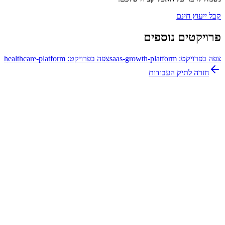
קבל ייעוץ חינם
פרויקטים נוספים
צפה בפרויקט:
saas-growth-platform
צפה בפרויקט:
healthcare-platform
חזרה לתיק העבודות
053-322-1233