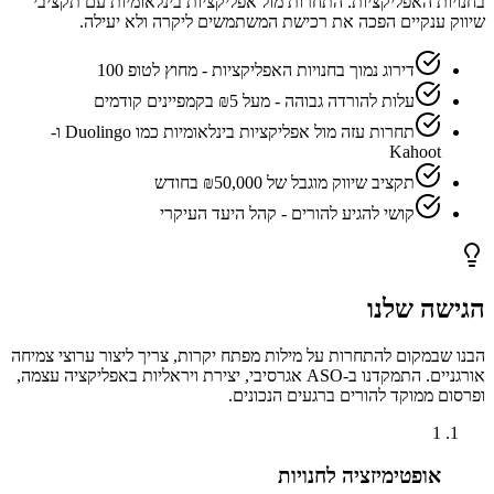
בחנויות האפליקציות. התחרות מול אפליקציות בינלאומיות עם תקציבי
שיווק ענקיים הפכה את רכישת המשתמשים ליקרה ולא יעילה.
דירוג נמוך בחנויות האפליקציות - מחוץ לטופ 100
עלות להורדה גבוהה - מעל ₪5 בקמפיינים קודמים
תחרות עזה מול אפליקציות בינלאומיות כמו Duolingo ו-
Kahoot
תקציב שיווק מוגבל של ₪50,000 בחודש
קושי להגיע להורים - קהל היעד העיקרי
הגישה שלנו
הבנו שבמקום להתחרות על מילות מפתח יקרות, צריך ליצור ערוצי צמיחה
אורגניים. התמקדנו ב-ASO אגרסיבי, יצירת ויראליות באפליקציה עצמה,
ופרסום ממוקד להורים ברגעים הנכונים.
1
אופטימיזציה לחנויות