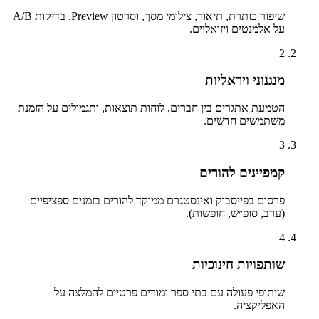
שיפור כותרת, תיאור, צילומי מסך, וסרטון Preview. בדיקות A/B
על אלמנטים ויזואליים.
2
מנגנוני ויראליות
הטמעת אתגרים בין חברים, לוחות תוצאות, ותגמולים על הזמנת
משתמשים חדשים.
3
קמפיינים להורים
פרסום בפייסבוק ואינסטגרם ממוקד להורים בזמנים ספציפיים
(ערב, סופ״ש, חופשות).
4
שותפויות חינוכיות
שיתופי פעולה עם בתי ספר ומורים פרטיים להמלצה על
האפליקציה.