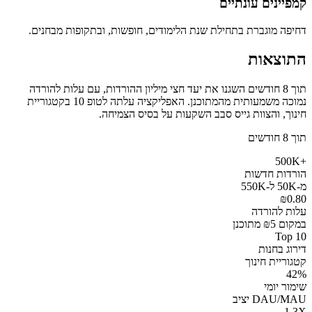
קמפיינים עונתיים
דחיפה מוגברת בתחילת שנת הלימודים, חופשות, ובתקופות מבחנים.
התוצאות
תוך 8 חודשים השגנו את יעד חצי מיליון ההורדות, עם עלות להורדה
נמוכה משמעותית מהמתוכנן. האפליקציה עלתה לטופ 10 בקטגוריית
חינוך, והצוות גייס סבב השקעות על בסיס הצמיחה.
תוך 8 חודשים
+500K
הורדות חדשות
מ-50K ל-550K
₪0.80
עלות להורדה
במקום ₪5 מתוכנן
Top 10
דירוג בחנות
קטגוריית חינוך
42%
שימור יומי
DAU/MAU יציב
1.3X