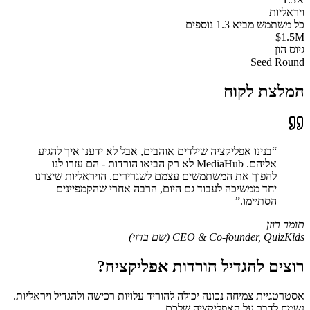
ויראליות
כל משתמש מביא 1.3 נוספים
$1.5M
גיוס הון
Seed Round
המלצת לקוח
“
בנינו אפליקציה שילדים אוהבים, אבל לא ידענו איך להגיע
אליהם. MediaHub לא רק הביאו הורדות - הם עזרו לנו
להפוך את המשתמשים עצמם לשגרירים. הויראליות שיצרנו
יחד ממשיכה לעבוד גם היום, הרבה אחרי שהקמפיינים
הסתיימו.
”
תומר רוזן
QuizKids (שם בדוי)
,
CEO & Co-founder
רוצים להגדיל הורדות אפליקציה?
אסטרטגיית צמיחה נכונה יכולה להוריד עלויות רכישה ולהגדיל ויראליות.
נשמח לדבר על האפליקציה שלכם.