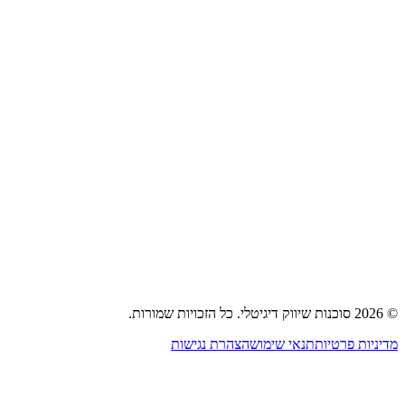
קידום אתרים (SEO)
פרסום בגוגל אדס
פרסום ברשתות חברתיות
בניית משפכי מכירות
פרסום נייטיב וטאבולה
אסטרטגיית שיווק
בית
אודות
שירותים
תיק עבודות
בלוג
צור קשר
©
2026
סוכנות שיווק דיגיטלי
.
כל הזכויות שמורות.
מדיניות פרטיות
תנאי שימוש
הצהרת נגישות