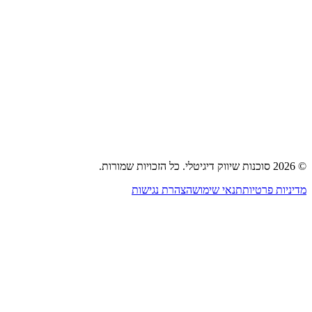
פרסום ברשתות חברתיות
בניית משפכי מכירות
פרסום נייטיב וטאבולה
אסטרטגיית שיווק
בית
אודות
שירותים
תיק עבודות
בלוג
צור קשר
2026
סוכנות שיווק דיגיטלי
.
כל הזכויות שמורות.
דיניות פרטיות
תנאי שימוש
הצהרת נגישות
גדרות עוגיות