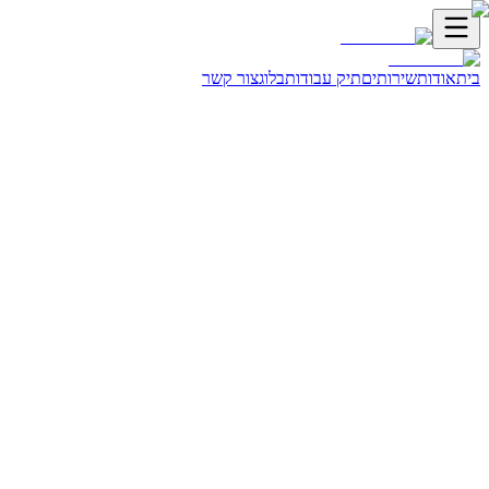
ית
אודות
שירותים
תיק עבודות
בלוג
צור קשר
ראשי
בלוג
יצירת לידים
איך לבנות משפך מכירות שממיר - המדריך המלא
וד מזרחי
מנהל פיתוח עסקי