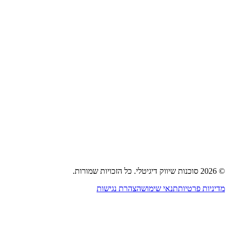
קידום אתרים (SEO)
פרסום בגוגל אדס
פרסום ברשתות חברתיות
בניית משפכי מכירות
פרסום נייטיב וטאבולה
אסטרטגיית שיווק
בית
אודות
שירותים
תיק עבודות
בלוג
צור קשר
©
2026
סוכנות שיווק דיגיטלי
.
כל הזכויות שמורות.
מדיניות פרטיות
תנאי שימוש
הצהרת נגישות