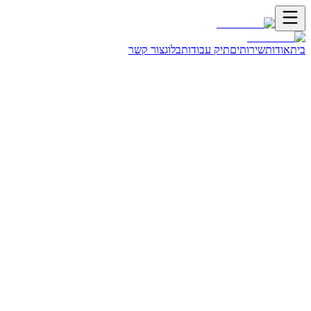
בית
אודות
שירותים
תיק עבודות
בלוג
צור קשר
מאמרים בקטגוריה
אסטרטגיה
אסטרטגיה
איך לבחור סוכנות שיווק דיגיטלי בישראל - המדריך
המלא
בחירת סוכנות שיווק דיגיטלי היא החלטה קריטית לעסק שלכם.
המדריך הזה מציג 7 שלבים מעשיים: הגדרת מטרות ותקציב, מחקר
סוכנויות, בדיקת תיק עבודות, שאילת השאלות הנכונות, הבנת
המודל העסקי, ניהול תקופת ניסיון, ובניית שותפות ארוכת טווח.
הקפידו לבחור סוכנות שמבינה את התעשייה שלכם ומציעה