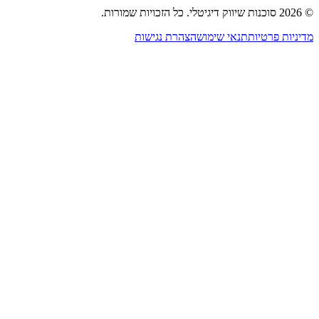
צור קשר
2026
סוכנות שיווק דיגיטלי
.
כל הזכויות שמורות.
דיניות פרטיות
תנאי שימוש
הצהרת נגישות
גדרות עוגיות
נו משתמשים בעוגיות כדי לשפר את חוויית הגלישה שלך ולנתח את
עבורת האתר. בלחיצה על ״אישור״ אתה מסכים לשימוש בעוגיות
התאם ל
מדיניות הפרטיות
דחייה
אישור