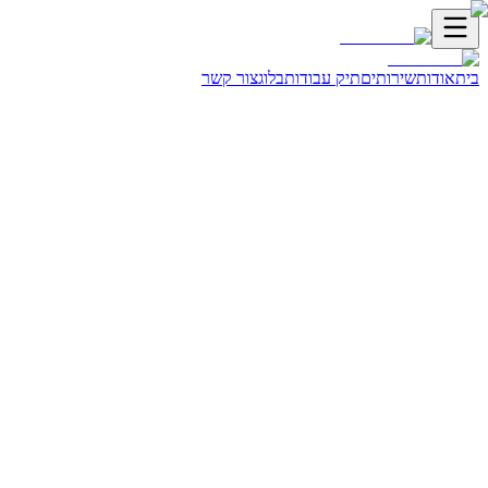
ית
אודות
שירותים
תיק עבודות
בלוג
צור קשר
ראשי
בלוג
גוגל אדס
טאבולה vs גוגל אדס - מה עדיף לעסק שלך? השוואה מלאה
ומר לוי
מנהל אסטרטגיה